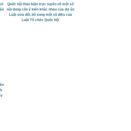
số
Quốc hội thảo luận trực tuyến về một số
 án
nội dung còn ý kiến khác nhau của dự án
Luật sửa đổi, bổ sung một số điều của
Luật Tổ chức Quốc hội
iến
nh
ây