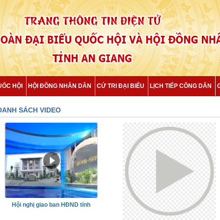
UỐC HỘI
HỘI ĐỒNG NHÂN DÂN
CỬ TRI ĐẠI BIỂU
LỊCH TIẾP CÔNG DÂN
DANH SÁCH VIDEO
Hội nghị giao ban HĐND tỉnh