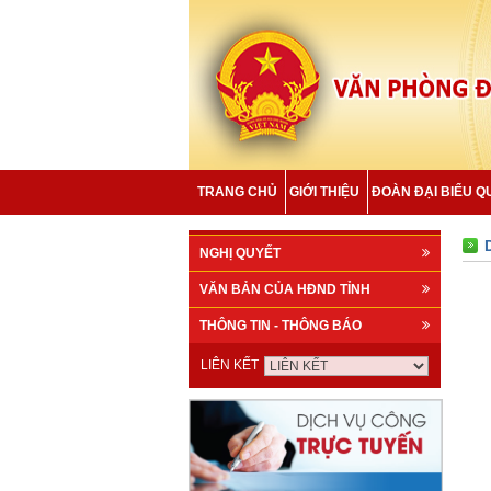
TRANG CHỦ
GIỚI THIỆU
ĐOÀN ĐẠI BIỂU Q
NGHỊ QUYẾT
VĂN BẢN CỦA HĐND TỈNH
THÔNG TIN - THÔNG BÁO
LIÊN KẾT