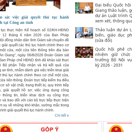
Đại biểu Quốc hội
Giang thảo luận, g
dự án Luật trình 
m sát việc giải quyết thủ tục hành
xem xét, thông qu
h tại Công an tỉnh
Thảo luận dự án L
 tục thực hiện Kế hoạch số 02/KH-HĐND
biến, giáo dục ph
y 12 tháng 6 năm 2026 của Ban Pháp
(sửa đổi)
Hội đồng nhân dân tỉnh Giám sát chuyên đề
c giải quyết các thủ tục hành chính theo cơ
Quốc hội phê c
một cửa, một cửa liên thông trên địa bàn
nhiệm giữ chức
 An Giang”, ngày 06/8/2026 Đoàn Giám sát
trưởng Bộ Nội v
Ban Pháp chế HĐND tỉnh đã khảo sát thực
kỳ 2026 - 2031
ại Bộ phận Tiếp nhận và trả kết quả của
 an tỉnh, nhằm đánh giá việc triển khai giải
t thủ tục hành chính theo cơ chế một cửa,
cửa liên thông. Đoàn trực tiếp kiểm tra điều
cơ sở vật chất, trang thiết bị, quy trình tiếp
, giải quyết hồ sơ; việc ứng dụng công
 thông tin, triển khai dịch vụ công trực
n và trao đổi với cán bộ trực tiếp thực hiện
m vụ về những khó khăn, vướng mắc trong
trình giải quyết thủ tục hành chính.
Chi tiết