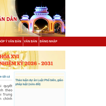
THÔNG BÁO
Giám sát việc giải quyết thủ tục hành
chính tại Công an tỉnh
GÓP Ý VĂN BẢN
VĂN BẢN
ĐĂNG NHẬP
Giám sát việc giải quyết thủ tục hành
chính theo cơ chế một cửa tại Trung...
Đại biểu Quốc hội tỉnh An Giang thảo
luận, góp ý các dự án Luật trình Quốc...
 tất cả
Thảo luận dự án Luật Phổ biến, giáo dục
pháp luật (sửa đổi)
i quyết
nh theo
i Trung
h chính