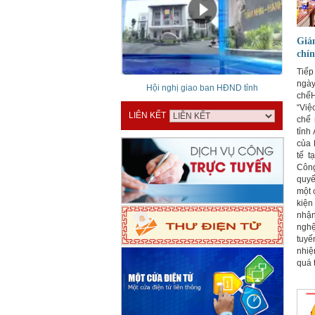
Giá
chín
Tiếp
ngà
Hội nghị giao ban HĐND tỉnh
chế
“Việ
LIÊN KẾT
chế 
tỉnh
của 
tế t
Công
quyế
một 
kiện 
nhận
nghệ
tuyế
nhiệ
quá 