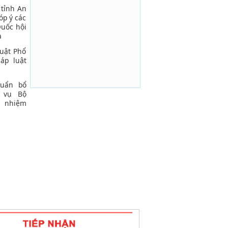
 tỉnh An
óp ý các
Quốc hội
a
uật Phổ
áp luật
huẩn bổ
 vụ Bộ
ụ nhiệm