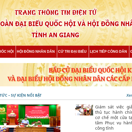
UỐC HỘI
HỘI ĐỒNG NHÂN DÂN
CỬ TRI ĐẠI BIỂU
LỊCH TIẾP CÔNG DÂN
 TỨC – SỰ KIỆN NỔI BẬT
Xem
Giám sát việc giả
thủ tục hành chí
cơ chế một cửa tạ
tâm Phục vụ hàn
công tỉnh