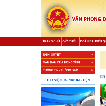
TRANG CHỦ
GIỚI THIỆU
ĐOÀN ĐẠI BIỂU Q
NGHỊ QUYẾT
VĂN BẢN CỦA HĐND TỈNH
THÔNG TIN - THÔNG BÁO
TIN
THƯ VIỆN ĐA PHƯƠNG TIỆN